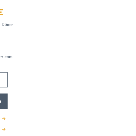
E
le Dôme
ier.com
e