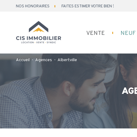
Skip
NOS HONORAIRES
FAITES ESTIMER VOTRE BIEN !
to
content
VENTE
NEUF
Accueil
-
Agences
-
Albertville
AG