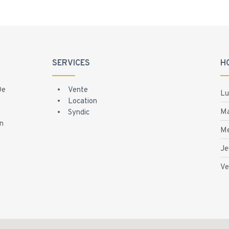
SERVICES
H
De
Vente
Lu
Location
Ma
Syndic
on
Me
Je
Ve