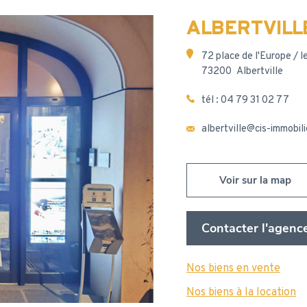
ALBERTVILL
72 place de l'Europe / 
73200 Albertville
tél :
04 79 31 02 77
albertville@cis-immobil
Voir sur la map
Contacter l'agenc
Nos biens en vente
Nos biens à la location