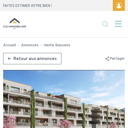
Skip
FAITES ESTIMER VOTRE BIEN !
to
content
Accueil
-
Annonces
-
Vente Bassens
Retour aux annonces
Partager