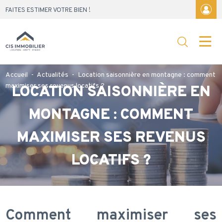
Skip
FAITES ESTIMER VOTRE BIEN !
to
content
Accueil
-
Actualités
-
Location saisonnière en montagne : comment
maximiser ses revenus locatifs ?
LOCATION SAISONNIÈRE EN
MONTAGNE : COMMENT
MAXIMISER SES REVENUS
LOCATIFS ?
Comment maximiser ses