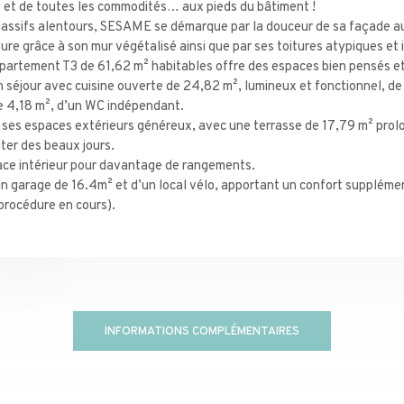
s et de toutes les commodités… aux pieds du bâtiment !
assifs alentours, SESAME se démarque par la douceur de sa façade au
ure grâce à son mur végétalisé ainsi que par ses toitures atypiques et 
appartement T3 de 61,62 m² habitables offre des espaces bien pensés et
n séjour avec cuisine ouverte de 24,82 m², lumineux et fonctionnel, d
de 4,18 m², d’un WC indépendant.
 ses espaces extérieurs généreux, avec une terrasse de 17,79 m² prolon
iter des beaux jours.
pace intérieur pour davantage de rangements.
n garage de 16.4m² et d’un local vélo, apportant un confort supplémen
procédure en cours).
INFORMATIONS COMPLÉMENTAIRES