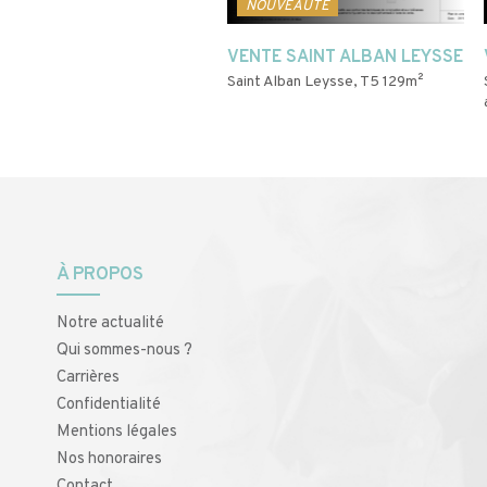
OUVEAUTÉ
NOUVEAUTÉ
NTE SAINT ALBAN LEYSSE
VENTE SAINT ALBAN LEYSSE
t Alban Leysse, T4 81m² avec
Saint Alban Leysse, T5 129m²
on de 18m². Expo S...
À PROPOS
Notre actualité
Qui sommes-nous ?
Carrières
Confidentialité
Mentions légales
Nos honoraires
Contact